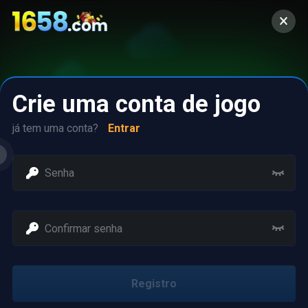
Crie uma conta de jogo
já tem uma conta?
Entrar
Access restricted
Registro
Your IP address is not within the scope of our